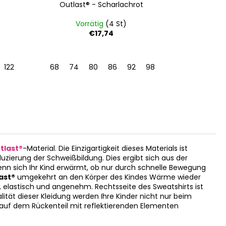
t
Outlast® - Scharlachrot
- 
Vorrätig
(4 St)
Vo
€17,74
122
128
68
74
80
86
92
98
104
2 | 39-41
tlast®
-Material. Die Einzigartigkeit dieses Materials ist
uzierung der Schweißbildung. Dies ergibt sich aus der
enn sich Ihr Kind erwärmt, ob nur durch schnelle Bewegung
ast®
umgekehrt an den Körper des Kindes Wärme wieder
ich, elastisch und angenehm. Rechtsseite des Sweatshirts ist
ität dieser Kleidung werden Ihre Kinder nicht nur beim
 auf dem Rückenteil mit reflektierenden Elementen