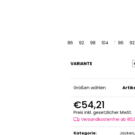
86
92
98
104
110
86
116
92
VARIANTE
Größen wählen
Arti
€54,21
V
Preis inkl. gesetzlicher MwSt.
Versandkostenfrei ab 80
Kategorie
:
Jacken,