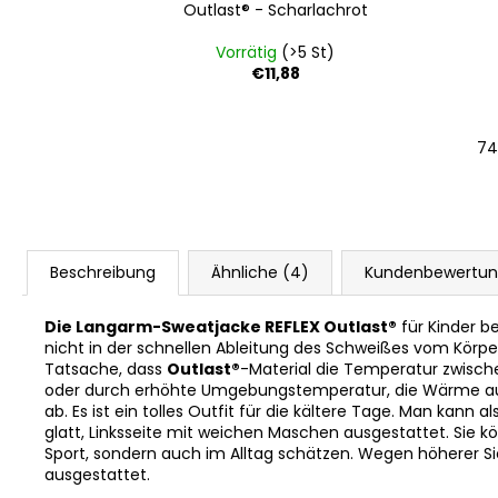
lachrot
Outlast® - Scharlachrot
St)
Vorrätig
(>5 St)
€11,88
m
6 | 54-57 cm
7
Beschreibung
Ähnliche (4)
Kundenbewertu
Die Langarm-Sweatjacke REFLEX Outlast®
für Kinder 
nicht in der schnellen Ableitung des Schweißes vom Körper
Tatsache, dass
Outlast®
-Material die Temperatur zwisc
oder durch erhöhte Umgebungstemperatur, die Wärme auf,
ab. Es ist ein tolles Outfit für die kältere Tage. Man kann
glatt, Linksseite mit weichen Maschen ausgestattet. Sie k
Sport, sondern auch im Alltag schätzen. Wegen höherer S
ausgestattet.