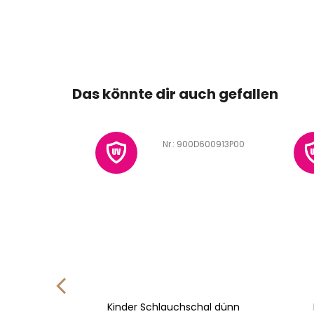
Das könnte dir auch gefallen
600745U04
Art.-Nr.:
900D600913P00
 dünn
Kinder Schlauchschal dünn