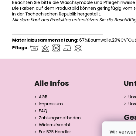
Beachten Sie bitte die Waschsymbole und Pflegehinweise
Die Farben auf dem Produktbild können geringfügig vom 
In der Tschechischen Republik hergestellt.
Mit dem Kauf des Produktes unterstützen Sie die Beschäfti
══════════════════════════════
Materialzusammensetzung:
67%Baumwolle,29%CV"Outl
Pflege:
F
u
ß
Alle Infos
Un
z
e
AGB
Uns
i
Impressum
Uns
l
FAQ
Ge
e
Zahlungsmethoden
Widerrufsrecht
Dita 
Wir verwen
Für B2B Händler
Strán