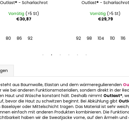
Outlast® - Scharlachrot
Outlast® - Scharlachro
Vorrätig
(>5 St)
Vorrätig
(>5 St)
€30,87
€29,79
4
80
86
92
92
98
104
110
116
ngen
besteht aus Baumwolle, Elastan und dem wärmeregulierenden
Ou
 wie bei anderen Funktionsmaterialien, sondern direkt in der Red
hen Haut und Wäsche konstant hält. Deshalb nimmt
Outlast®
, w
 bevor die Haut zu schwitzen beginnt. Bei Abkühlung gibt
Outl
 als Baselayer oder Mittelschicht tragen. Das Material ist sehr we
önnen einfach mit anderen Produkten kombinieren. Die Funktional
ichtbarkeit haben wir die Sweatjacke vorne, auf den Ärmeln und