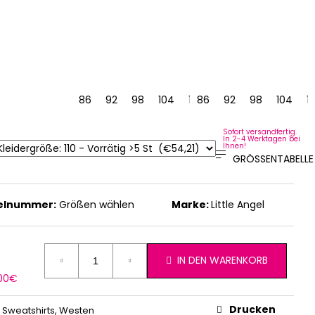
122
128
86
92
98
104
110
86
116
92
122
98
128
104
11
Sofort versandfertig.
In 2-4 Werktagen bei
Ihnen!
GRÖSSENTABELLE
kelnummer:
Größen wählen
Marke:
Little Angel
IN DEN WARENKORB
erkaufspreis:
,00€
Drucken
 Sweatshirts, Westen