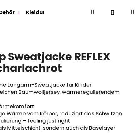
Suchen
W
Login
behör
Kleidung für Jugendliche
Für Erwachse
Up Sweatjacke REFLEX
Scharlachrot
e Langarm-Sweatjacke für Kinder
ichen Baumwolljersey, wärmeregulierendem
Wärmekomfort
ige Wärme vom Körper, reduziert das Schwitzen
lierung – feeling just right
als Mittelschicht, sondern auch als Baselayer
RLAGE OUTLAST® -