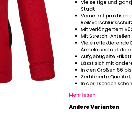
GRAU MELIERT
Vielseitige und ganz
€32,50
€24,90
Stadt
Vorne mit praktische
Reißverschlussschut
Mit verlängertem Rüc
Mit Stretch-Anteilen
Viele reflektierende 
Ärmeln und auf dem 
Aufgebügelte Etikett
Lässt sich mit ande
In den Größen 86 bis
Zertifizierte Qualitä
In der Tschechischen
Mehr lesen