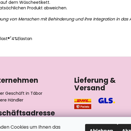
 auf dem Wäscheetikett.
tatsächlichen Produkt abweichen.
gung von Menschen mit Behinderung und ihre Integration in das A
ast®"4%Elastan
ternehmen
Lieferung &
Versand
er Geschäft in Tábor
ere Händler
schäftsadresse
výrobní družstvo invalidů
den Cookies um Ihnen das
Ablehnen
Akz
ského 2510/1