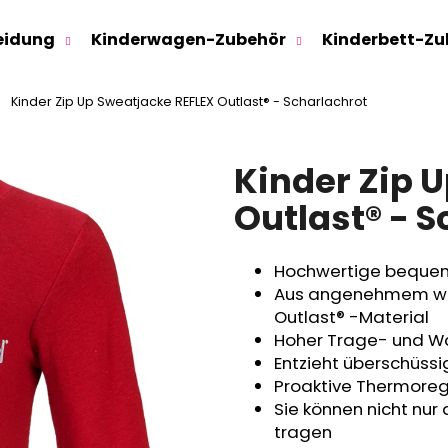
eidung
Kinderwagen-Zubehör
Kinderbett-Zu
Kinder Zip Up Sweatjacke REFLEX Outlast® - Scharlachrot
Was suchen Sie?
Kinder Zip 
SUCHEN
Outlast® - 
Hochwertige bequem
Wir empfehlen
Aus angenehmem we
Outlast® -Material
Hoher Trage- und 
Entzieht überschüss
Proaktive Thermoregu
Sie können nicht nur 
tragen
SWEATHOSE - DENIM LÖWE
KINDERSITZUNTE