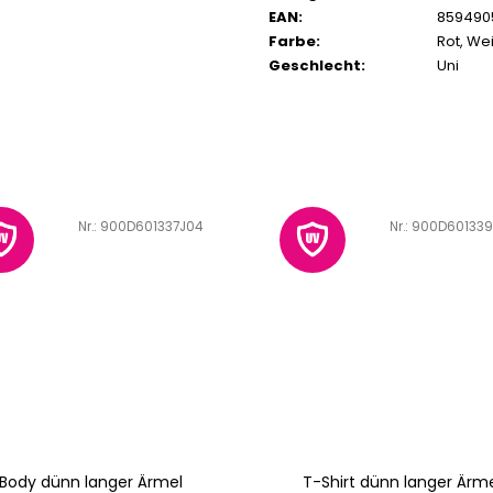
EAN
:
859490
Farbe
:
Rot
,
Wei
Geschlecht
:
Uni
Art.-Nr.:
900D601337J04
Art.-Nr.:
900D601339
Body dünn langer Ärmel
T-Shirt dünn langer Ärm