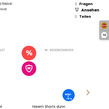
5706041
Fragen
nrot
Ansehen
Teilen
10
L07
Art.-Nr.:
900D601340G03
A
€22,1
7
–19 %
el
Harem Shorts dünn
Schildm