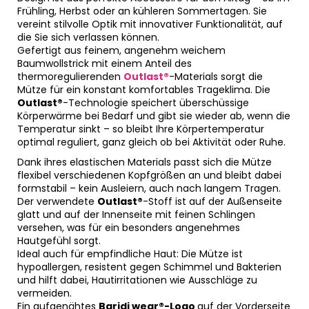
Frühling, Herbst oder an kühleren Sommertagen. Sie
vereint stilvolle Optik mit innovativer Funktionalität, auf
die Sie sich verlassen können.
Gefertigt aus feinem, angenehm weichem
Baumwollstrick mit einem Anteil des
thermoregulierenden
Outlast®
-Materials sorgt die
Mütze für ein konstant komfortables Trageklima. Die
Outlast®
-Technologie speichert überschüssige
Körperwärme bei Bedarf und gibt sie wieder ab, wenn die
Temperatur sinkt – so bleibt Ihre Körpertemperatur
optimal reguliert, ganz gleich ob bei Aktivität oder Ruhe.
Dank ihres elastischen Materials passt sich die Mütze
flexibel verschiedenen Kopfgrößen an und bleibt dabei
formstabil – kein Ausleiern, auch nach langem Tragen.
Der verwendete
Outlast®
-Stoff ist auf der Außenseite
glatt und auf der Innenseite mit feinen Schlingen
versehen, was für ein besonders angenehmes
Hautgefühl sorgt.
Ideal auch für empfindliche Haut: Die Mütze ist
hypoallergen, resistent gegen Schimmel und Bakterien
und hilft dabei, Hautirritationen wie Ausschläge zu
vermeiden.
Ein aufgenähtes
Baridi wear®-Logo
auf der Vorderseite