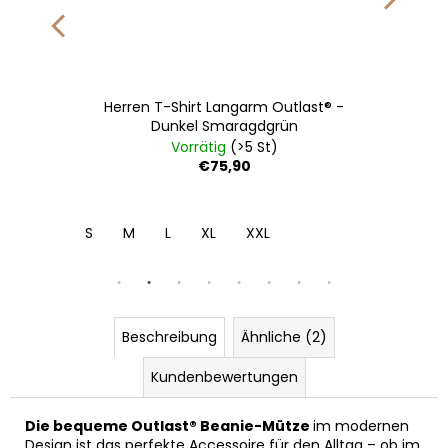
Herren T-Shirt Langarm Outlast® -
Dunkel Smaragdgrün
Vorrätig
(>5 St)
€75,90
S
M
L
XL
XXL
Beschreibung
Ähnliche (2)
Kundenbewertungen
Die bequeme Outlast® Beanie-Mütze
im modernen
Design ist das perfekte Accessoire für den Alltag – ob im