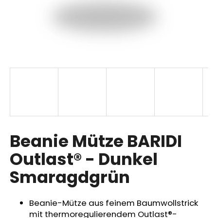
SUCHEN
W
i
r
e
m
p
Beanie Mütze BARIDI
f
Outlast® - Dunkel
e
h
Smaragdgrün
l
e
n
Beanie-Mütze aus feinem Baumwollstrick
mit thermoregulierendem Outlast®-