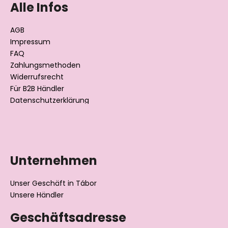
ß
Alle Infos
z
e
AGB
i
Impressum
l
FAQ
Zahlungsmethoden
e
Widerrufsrecht
Für B2B Händler
Datenschutzerklärung
Unternehmen
Unser Geschäft in Tábor
Unsere Händler
Geschäftsadresse