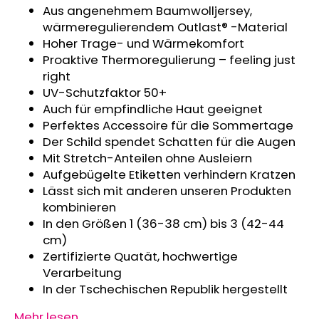
Aus angenehmem Baumwolljersey,
KINDERSITZUNTERLAGE
OUTLAST®
wärmeregulierendem Outlast® -Material
-
Hoher Trage- und Wärmekomfort
GRAU
Proaktive Thermoregulierung – feeling just
MELIERT
right
€24,90
UV-Schutzfaktor 50+
Auch für empfindliche Haut geeignet
Perfektes Accessoire für die Sommertage
Der Schild spendet Schatten für die Augen
Mit Stretch-Anteilen ohne Ausleiern
Aufgebügelte Etiketten verhindern Kratzen
Lässt sich mit anderen unseren Produkten
kombinieren
In den Größen 1 (36-38 cm) bis 3 (42-44
cm)
Zertifizierte Quatät, hochwertige
Verarbeitung
In der Tschechischen Republik hergestellt
Mehr lesen