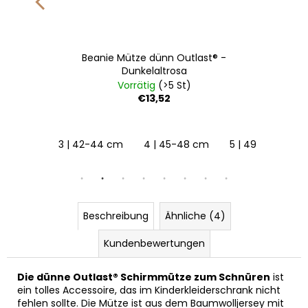
Beanie Mütze dünn Outlast® -
Dunkelaltrosa
Vorrätig
(>5 St)
€13,52
122
128
3 | 42-44 cm
4 | 45-48 cm
5 | 49-53 cm
Beschreibung
Ähnliche (4)
Kundenbewertungen
Die dünne Outlast® Schirmmütze zum Schnüren
ist
ein tolles Accessoire, das im Kinderkleiderschrank nicht
fehlen sollte. Die Mütze ist aus dem Baumwolljersey mit