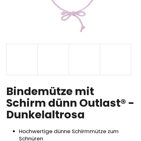
SUCHEN
W
i
r
e
m
p
Bindemütze mit
f
Schirm dünn Outlast® -
e
h
Dunkelaltrosa
l
e
n
Hochwertige dünne Schirmmütze zum
Schnüren