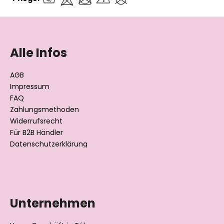
F
u
ß
Alle Infos
z
e
AGB
i
Impressum
l
FAQ
Zahlungsmethoden
e
Widerrufsrecht
Für B2B Händler
Datenschutzerklärung
Unternehmen