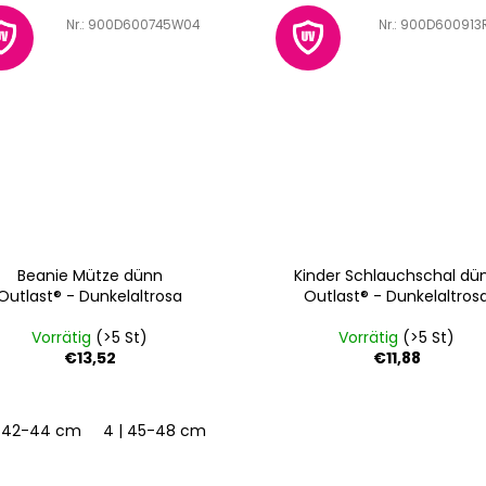
Art.-Nr.:
900D600745W04
Art.-Nr.:
900D600913
Beanie Mütze dünn
Kinder Schlauchschal dü
Outlast® - Dunkelaltrosa
Outlast® - Dunkelaltros
Vorrätig
(>5 St)
Vorrätig
(>5 St)
€13,52
€11,88
m
| 42-44 cm
4 | 45-48 cm
5 | 49-53 cm
6 | 54-57 cm