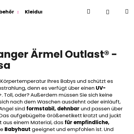
Suchen
W
Login
behör
Kleidung für Jugendliche
Für Erwachse
anger Ärmel Outlast® -
sa
e Körpertemperatur Ihres Babys und schützt es
nstrahlung, denn es verfügt über einen
UV-
. Toll, oder? Außerdem müssen Sie sich keine
sich nach dem Waschen ausdehnt oder einläuft,
 Angel sind
formstabil, dehnbar
und passen über
as aufgebügelte Größenetikett kratzt und juckt
ht aus einem Material, das
für empfindliche,
se
Babyhaut
geeignet und empfohlen ist. Und
RLAGE OUTLAST® -