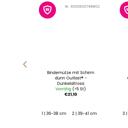
600398R06
Art.-Nr.:
900D600744W02
 ANGEL
Bindemütze mit Schirm
laltrosa
dünn Outlast® -
Dunkelaltrosa
St)
Vorrätig
(>5 St)
€21,10
110
116
122
128
1 | 36-38 cm
2 | 39-41 cm
3 | 42-44 c
3 