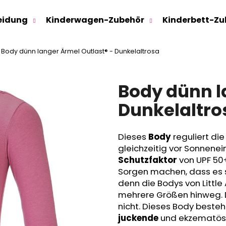
eidung
Kinderwagen-Zubehör
Kinderbett-Zu
Body dünn langer Ärmel Outlast® - Dunkelaltrosa
Was suchen Sie?
Body dünn l
SUCHEN
Dunkelaltro
Dieses
Body
reguliert di
Wir empfehlen
gleichzeitig vor Sonnenei
Schutzfaktor
von UPF 50+
Sorgen machen, dass es 
denn die Bodys von Little
mehrere Größen hinweg. D
nicht. Dieses Body beste
juckende
und ekzematö
SWEATHOSE - DENIM LÖWE
KINDERSITZUNTE