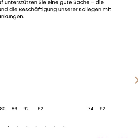
f unterstützen Sie eine gute Sache – die
und die Beschäftigung unserer Kollegen mit
änkungen.
80
86
92
62
74
92