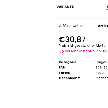
VARIANTE
Größen wählen
Arti
€30,87
V
Preis inkl. gesetzlicher MwSt.
Versandkostenfrei ab 80
Kategorie
:
Langer 
EAN
:
859490
Farbe
:
Rosa
Geschlecht
:
Mädch