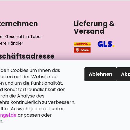
ternehmen
Lieferung &
Versand
er Geschäft in Tábor
ere Händler
schäftsadresse
výrobní družstvo invalidů
den Cookies um Ihnen das
Ablehnen
Akz
ského 2510/1
rfen auf der Website zu
2 Tábor
n und um die Funktionalität,
chische Republik
nd Benutzerfreundlichkeit der
rch die Analyse des
hrs kontinuierlich zu verbessern.
Ihre Auswahl jederzeit unter
angel.de
anpassen oder
n.