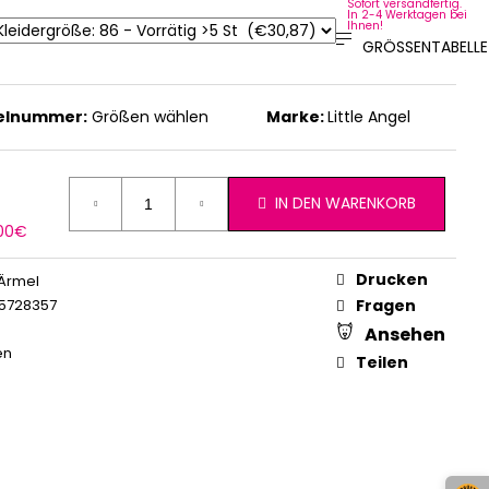
Sofort versandfertig.
In 2-4 Werktagen bei
Ihnen!
GRÖSSENTABELLE
kelnummer:
Größen wählen
Marke:
Little Angel
IN DEN WARENKORB
erkaufspreis:
,00€
Drucken
Ärmel
5728357
Fragen
Ansehen
en
Teilen