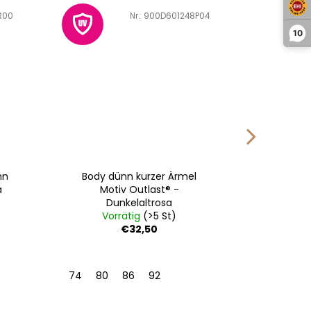
R00
Art.-Nr.:
900D601248P04
10
nn
Body dünn kurzer Ärmel
Body d
a
Motiv Outlast® -
Outla
Dunkelaltrosa
Vorrätig
(>5 St)
Vo
€32,50
74
80
86
92
62
68