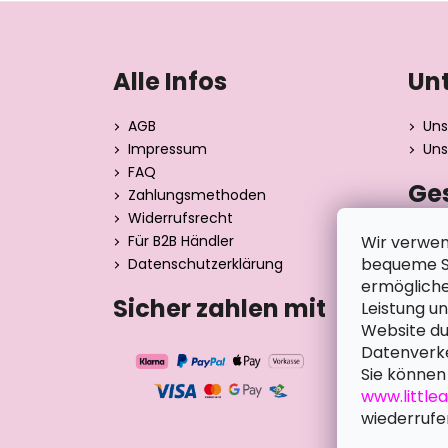
F
u
ß
Alle Infos
Un
z
e
AGB
Uns
i
Impressum
Uns
l
FAQ
Ge
e
Zahlungsmethoden
Widerrufsrecht
Dita 
Wir verwen
Für B2B Händler
Strán
bequeme Su
Datenschutzerklärung
390 0
ermögliche
Tsche
Sicher zahlen mit
Leistung u
Website du
Datenverke
Sie können 
www.little
wiederrufe