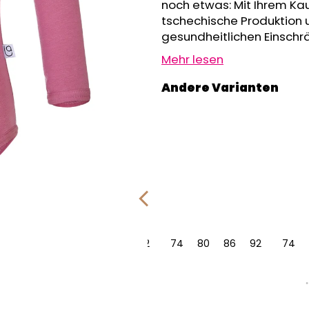
GRAU MELIERT
noch etwas: Mit Ihrem Kau
€32,50
€24,90
tschechische Produktion 
gesundheitlichen Einschr
Mehr lesen
86
92
74
80
86
92
74
80
86
92
74