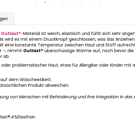
ngen
t
Outlast®
-Material ist weich, elastisch und fühlt sich sehr ang
ls wird es mit einem Druckknopf geschlossen, was das Anziehen e
t eine konstante Temperatur zwischen Haut und Stoff aufrecht.
r –, nimmt
Outlast®
überschüssige Wärme auf, noch bevor die H
r ab.
 oder problematischer Haut, etwa für Allergiker oder Kinder mit
 auf dem Wäscheetikett.
tatsächlichen Produkt abweichen.
gung von Menschen mit Behinderung und ihre Integration in das A
ast®,4%Elasthan