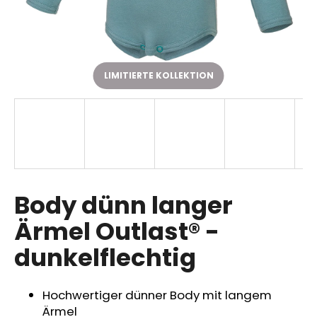
SUCHEN
LIMITIERTE KOLLEKTION
W
i
r
e
m
p
Body dünn langer
f
Ärmel Outlast® -
e
h
dunkelflechtig
l
e
n
Hochwertiger dünner Body mit langem
Ärmel