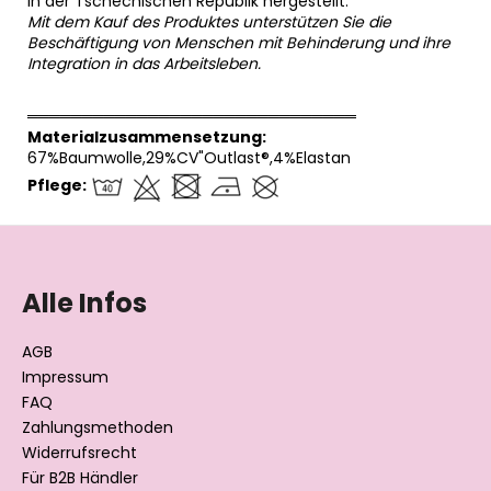
In der Tschechischen Republik hergestellt.
Mit dem Kauf des Produktes unterstützen Sie die
Beschäftigung von Menschen mit Behinderung und ihre
Integration in das Arbeitsleben.
══════════════════════════════
Materialzusammensetzung:
67%Baumwolle,29%CV"Outlast®,4%Elastan
Pflege:
F
u
ß
Alle Infos
z
e
AGB
i
Impressum
l
FAQ
Zahlungsmethoden
e
Widerrufsrecht
Für B2B Händler