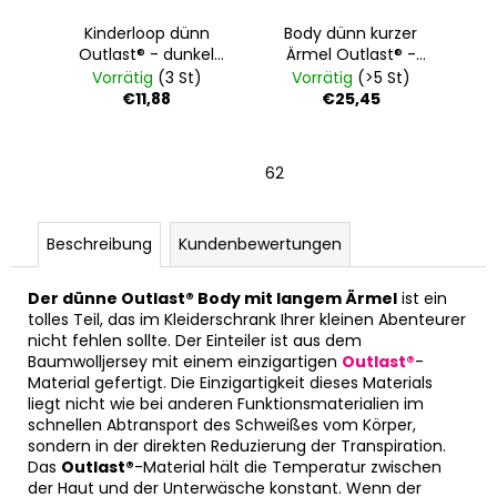
Kinderloop dünn
Body dünn kurzer
Outlast® - dunkel
Ärmel Outlast® -
flechtig
dunkelflechtig
Vorrätig
(3 St)
Vorrätig
(>5 St)
€11,88
€25,45
62
Beschreibung
Kundenbewertungen
Der dünne Outlast® Body mit langem Ärmel
ist ein
tolles Teil, das im Kleiderschrank Ihrer kleinen Abenteurer
nicht fehlen sollte. Der Einteiler ist aus dem
Baumwolljersey mit einem einzigartigen
Outlast®
-
Material gefertigt. Die Einzigartigkeit dieses Materials
liegt nicht wie bei anderen Funktionsmaterialien im
schnellen Abtransport des Schweißes vom Körper,
sondern in der direkten Reduzierung der Transpiration.
Das
Outlast®
-Material hält die Temperatur zwischen
der Haut und der Unterwäsche konstant. Wenn der