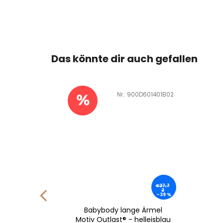
Das könnte dir auch gefallen
D601219F01
Art.-Nr.:
900D601401B02
€12,7
€27,7
2
2
–19 %
–39 %
 Motiv
Babybody lange Ärmel
isblau
Motiv Outlast® - helleisblau