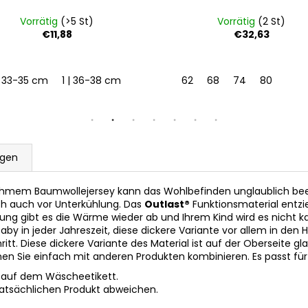
Vorrätig
(>5 St)
Vorrätig
(2 St)
€11,88
€32,63
| 33-35 cm
1 | 36-38 cm
2 | 39-41 cm
62
68
74
80
ngen
mem Baumwollejersey kann das Wohlbefinden unglaublich beei
och auch vor Unterkühlung. Das
Outlast®
Funktionsmaterial entz
lung gibt es die Wärme wieder ab und Ihrem Kind wird es nicht k
 Baby in jeder Jahreszeit, diese dickere Variante vor allem in d
t. Diese dickere Variante des Material ist auf der Oberseite gla
önnen Sie einfach mit anderen Produkten kombinieren. Es passt
 auf dem Wäscheetikett.
tatsächlichen Produkt abweichen.