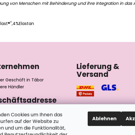
gung von Menschen mit Behinderung und ihre Integration in das A
ast®",4%Elastan
ternehmen
Lieferung &
Versand
er Geschäft in Tábor
ere Händler
schäftsadresse
výrobní družstvo invalidů
den Cookies um Ihnen das
Ablehnen
Akz
ského 2510/1
rfen auf der Website zu
2 Tábor
n und um die Funktionalität,
chische Republik
nd Benutzerfreundlichkeit der