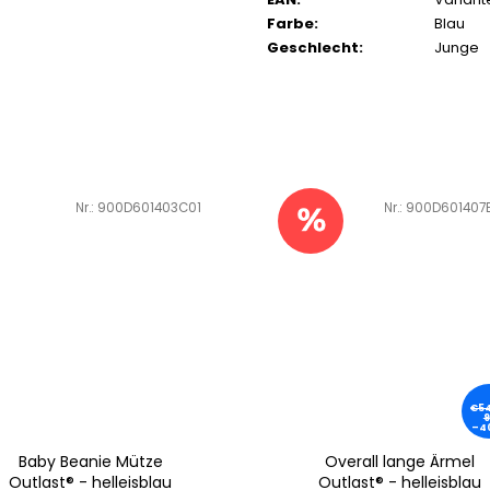
Farbe
:
Blau
Geschlecht
:
Junge
Art.-Nr.:
900D601403C01
Art.-Nr.:
900D601407
€54
9
–4
Baby Beanie Mütze
Overall lange Ärmel
Outlast® - helleisblau
Outlast® - helleisblau