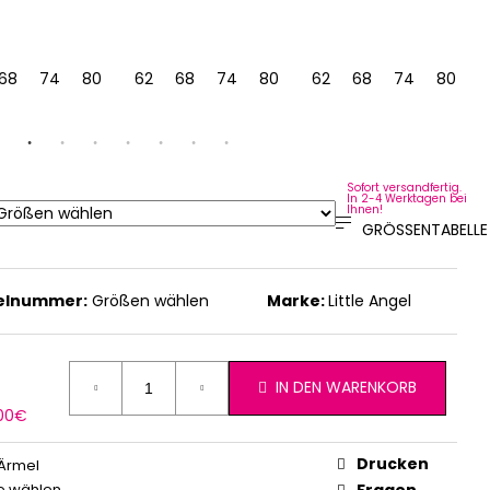
68
74
80
86
62
92
68
104
74
80
86
62
92
68
74
80
9
Sofort versandfertig.
In 2-4 Werktagen bei
Ihnen!
GRÖSSENTABELLE
kelnummer:
Größen wählen
Marke:
Little Angel
IN DEN WARENKORB
erkaufspreis:
,00€
Drucken
Ärmel
e wählen
Fragen