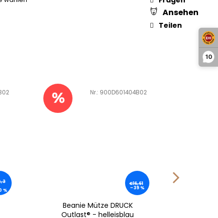
Ansehen
Teilen
10
B02
Art.-Nr.:
900D601404B02
,3
€16,61
–39 %
0 %
Beanie Mütze DRUCK
Body Sh
Outlast® - helleisblau
- hell