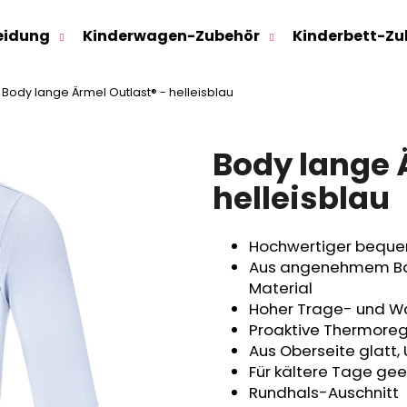
eidung
Kinderwagen-Zubehör
Kinderbett-Zu
Body lange Ärmel Outlast® - helleisblau
Was suchen Sie?
Body lange 
SUCHEN
helleisblau
Hochwertiger beque
Wir empfehlen
Aus angenehmem Bau
Material
Hoher Trage- und W
Proaktive Thermoregu
Aus Oberseite glatt,
Für kältere Tage ge
Rundhals-Auschnitt
SWEATHOSE - DENIM LÖWE
KINDERSITZUNTE