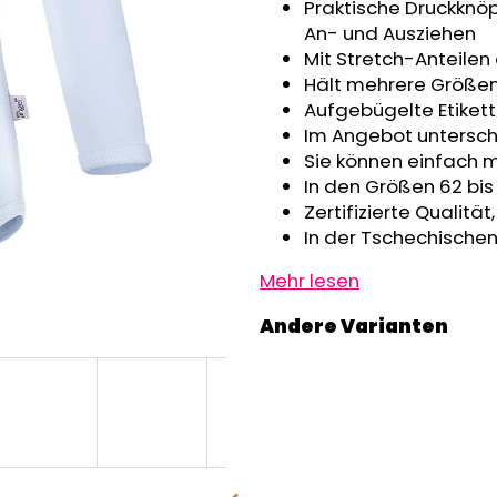
GRAU MELIERT
Praktische Druckknöp
€32,50
€24,90
An- und Ausziehen
Mit Stretch-Anteilen
Hält mehrere Größe
Aufgebügelte Etikett
Im Angebot untersch
Sie können einfach 
In den Größen 62 bis
Zertifizierte Qualitä
In der Tschechischen
Mehr lesen