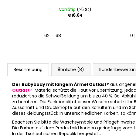
St)
Vorrätig
(>5 St)
€16,64
 36-38 cm
2 | 39-41 cm
62
68
0 
Beschreibung
Ähnliche (8)
Kundenbewertu
Der Babybody mit langem Ärmel Outlast®
aus angeneh
Outlast®
-Material schützt die Haut vor Überhitzung, jed
reduziert so die Schweißbildung um bis zu 40 %. Bei Abküh
zu berühren. Die Funktionalität dieser Wäsche schätzt Ihr
Ausschnitt und Druckknöpfe auf den Schultern und im Schrit
dieses Kleidungsstück in unterschiedlichen Farben, so k
Beachten Sie bitte die Waschsymbole und Pflegehinweise
Die Farben auf dem Produktbild können geringfügig vom 
In der Tschechischen Republik hergestellt.