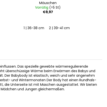
Mäuschen
Vorrätig
(>5 St)
Vo
€9,97
1 | 36-38 cm
2 | 39-41 cm
3 | 42-44 cm
62
nflussen. Das spezielle gewebte wärmeregulierende
ieht überschüssige Wärme beim Erwärmen des Babys und
alt. Der Babybody ist elastisch, weich und sehr angenehm
en Herbst- und Wintermonaten Der Body hat einen Rundhals-
tt, die Unterseite ist mit Maschen ausgestattet. Wir bieten
 für Mädchen und Jungen gleichermaßen.