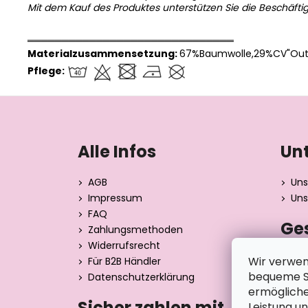
Mit dem Kauf des Produktes unterstützen Sie die Beschäfti
══════════════════════════════
Materialzusammensetzung:
67%Baumwolle,29%CV"Outl
Pflege:
F
u
ß
Alle Infos
Un
z
e
AGB
Uns
i
Impressum
Uns
l
FAQ
Ge
e
Zahlungsmethoden
Widerrufsrecht
Dita 
Wir verwen
Für B2B Händler
Strán
bequeme Su
Datenschutzerklärung
390 0
ermögliche
Tsche
Sicher zahlen mit
Leistung u