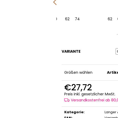
8
74
104
80
86
62
92
68
98
74
104
80
86
62
92
74
98
104
62
VARIANTE
Größen wählen
Arti
€27,72
V
Preis inkl. gesetzlicher MwSt.
Versandkostenfrei ab 80
Kategorie
:
Langer 
EAN
:
Variant