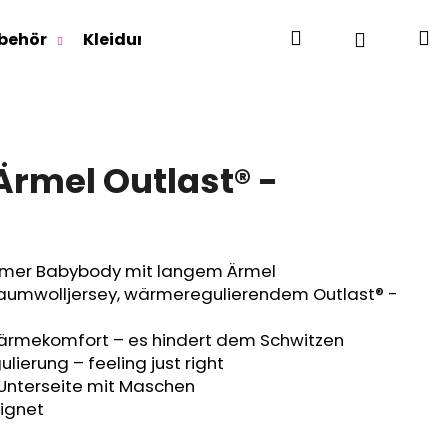
Suchen
W
Login
behör
Kleidung für Jugendliche
Für Erwachse
Ärmel Outlast® -
mer Babybody mit langem Ärmel
mwolljersey, wärmeregulierendem Outlast® -
ärmekomfort – es hindert dem Schwitzen
lierung – feeling just right
 Unterseite mit Maschen
eignet
RLAGE OUTLAST® -