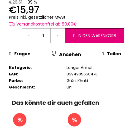
€26,61
–39 %
€15,97
Verkaufspreis:
Preis inkl. gesetzlicher MwSt.
Versandkostenfrei ab 80,00€
IN DEN WARENKORB
Fragen
Teilen
Ansehen
Kategorie
:
Langer Ärmel
EAN
:
8594905656476
Farbe
:
Grün
,
Khaki
Geschlecht
:
Uni
Das könnte dir auch gefallen