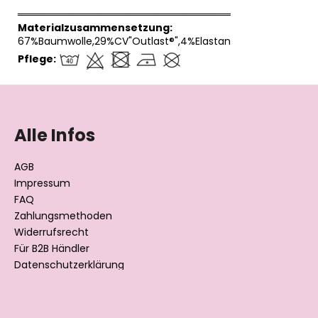
══════════════════════════════
Materialzusammensetzung:
67%Baumwolle,29%CV"Outlast®",4%Elastan
Pflege:
F
u
ß
Alle Infos
z
e
AGB
i
Impressum
l
FAQ
Zahlungsmethoden
e
Widerrufsrecht
Für B2B Händler
Datenschutzerklärung