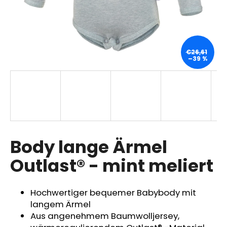
SUCHEN
€26,61
–39 %
W
i
r
e
m
p
Body lange Ärmel
f
Outlast® - mint meliert
e
h
l
Hochwertiger bequemer Babybody mit
e
langem Ärmel
n
Aus angenehmem Baumwolljersey,