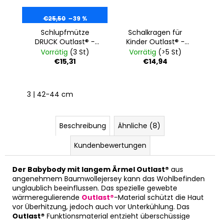
€25,50
–39 %
Schlupfmütze
Schalkragen für
DRUCK Outlast® -
Kinder Outlast® -
mint meliert
flechtig meliert
Vorrätig
(3 St)
Vorrätig
(>5 St)
Eukalyptus
€15,31
€14,94
3 | 42-44 cm
Beschreibung
Ähnliche (8)
Kundenbewertungen
Der Babybody mit langem Ärmel Outlast®
aus
angenehmem Baumwollejersey kann das Wohlbefinden
unglaublich beeinflussen. Das spezielle gewebte
wärmeregulierende
Outlast®
-Material schützt die Haut
vor Überhitzung, jedoch auch vor Unterkühlung. Das
Outlast®
Funktionsmaterial entzieht überschüssige