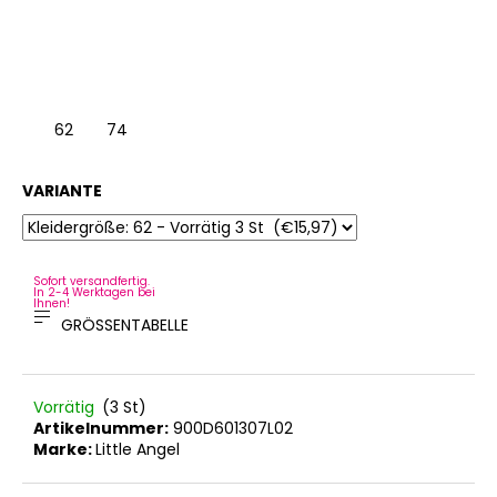
104
62
74
6
VARIANTE
Sofort versandfertig.
In 2-4 Werktagen bei
Ihnen!
GRÖSSENTABELLE
Vorrätig
(3 St)
Artikelnummer:
900D601307L02
Marke:
Little Angel