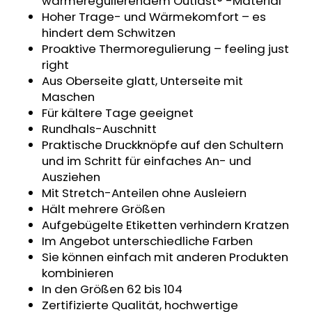
wärmeregulierendem Outlast® -Material
KURZHOSE
Hoher Trage- und Wärmekomfort – es
DÜNN
hindert dem Schwitzen
ANGEL
OUTLAST®
Proaktive Thermoregulierung – feeling just
-
right
GRAU
Aus Oberseite glatt, Unterseite mit
MELIERT
Maschen
€18,39
Für kältere Tage geeignet
Rundhals-Auschnitt
Praktische Druckknöpfe auf den Schultern
und im Schritt für einfaches An- und
Ausziehen
Mit Stretch-Anteilen ohne Ausleiern
Hält mehrere Größen
Aufgebügelte Etiketten verhindern Kratzen
Im Angebot unterschiedliche Farben
Sie können einfach mit anderen Produkten
kombinieren
In den Größen 62 bis 104
Zertifizierte Qualität, hochwertige