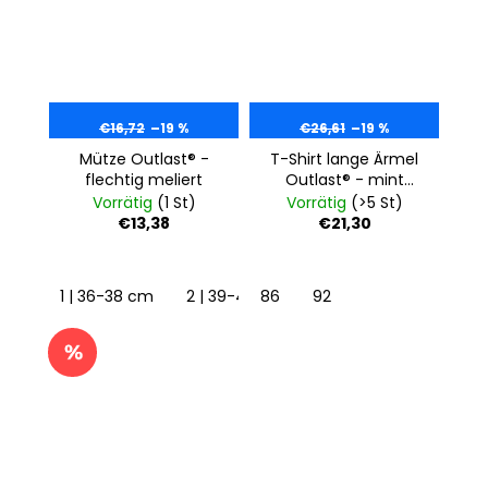
€16,72
–19 %
€26,61
–19 %
Mütze Outlast® -
T-Shirt lange Ärmel
flechtig meliert
Outlast® - mint
meliert
Vorrätig
(1 St)
Vorrätig
(>5 St)
€13,38
€21,30
1 | 36-38 cm
2 | 39-41 cm
86
92
3 | 42-44 cm
4 | 