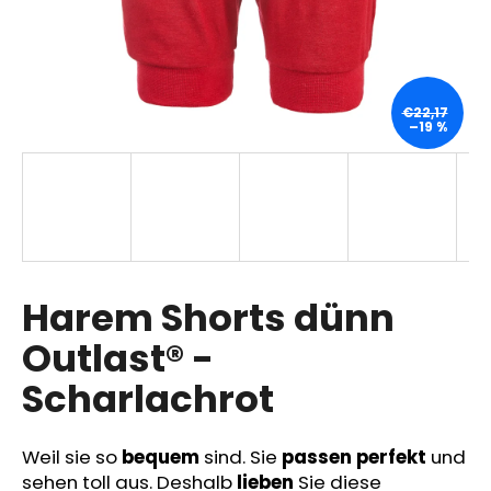
SUCHEN
€22,17
–19 %
W
i
r
e
m
p
Harem Shorts dünn
f
Outlast® -
e
h
Scharlachrot
l
e
n
Weil sie so
bequem
sind. Sie
passen perfekt
und
sehen toll aus. Deshalb
lieben
Sie diese