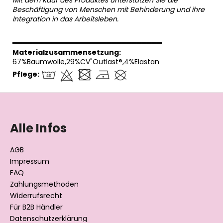
Beschäftigung von Menschen mit Behinderung und ihre
Integration in das Arbeitsleben.
══════════════════════════════
Materialzusammensetzung:
67%Baumwolle,29%CV"Outlast®,4%Elastan
Pflege:
F
u
ß
Alle Infos
z
e
AGB
i
Impressum
l
FAQ
Zahlungsmethoden
e
Widerrufsrecht
Für B2B Händler
Datenschutzerklärung