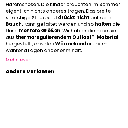
Haremshosen. Die Kinder bräuchten im Sommer
MITWACHSHOSE
-
eigentlich nichts anderes tragen. Das breite
DENIM
stretchige Strickbund
drückt nicht
auf dem
MUSTER
Bauch,
kann gefaltet werden und so
halten
die
€27,08
Hose
mehrere Größen
. Wir haben die Hose sie
aus
thermoregulierendem Outlast®-Material
hergestellt, das das
Wärmekomfort
auch
währendTagen angenehm hält.
Mehr lesen