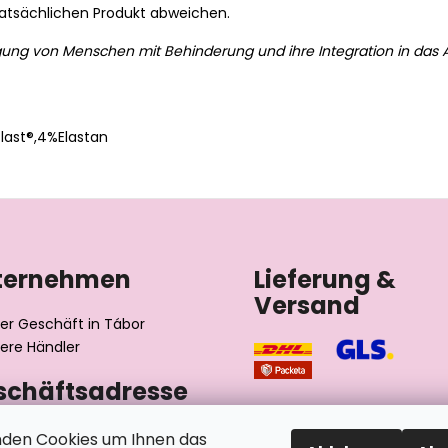
tatsächlichen Produkt abweichen.
gung von Menschen mit Behinderung und ihre Integration in das A
ast®,4%Elastan
ternehmen
Lieferung &
Versand
er Geschäft in Tábor
ere Händler
schäftsadresse
výrobní družstvo invalidů
den Cookies um Ihnen das