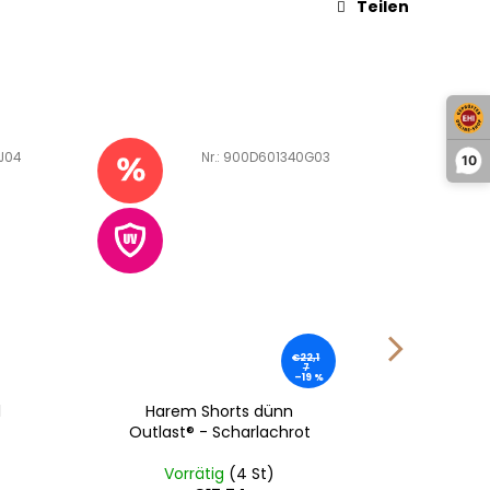
Teilen
J04
Art.-Nr.:
900D601340G03
A
10
€22,1
7
–19 %
l
Harem Shorts dünn
Schildm
t
Outlast® - Scharlachrot
- 
Vorrätig
(4 St)
Vo