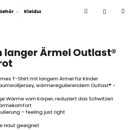
Suchen
W
Login
behör
Kleidung für Jugendliche
Für Erwachse
n langer Ärmel Outlast®
rot
es T-Shirt mit langem Ärmel für Kinder
mwolljersey, wärmeregulierendem Outlast® -
ige Wärme vom Körper, reduziert das Schwitzen
Wärmekomfort
lierung – feeling just right
he Haut geeignet
RLAGE OUTLAST® -