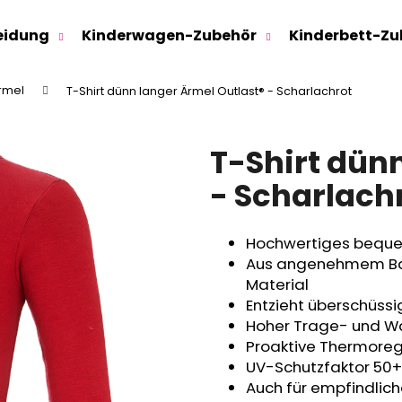
eidung
Kinderwagen-Zubehör
Kinderbett-Zu
rmel
T-Shirt dünn langer Ärmel Outlast® - Scharlachrot
Was suchen Sie?
T-Shirt dün
SUCHEN
- Scharlach
Hochwertiges bequem
Wir empfehlen
Aus angenehmem Bau
Material
Entzieht überschüss
Hoher Trage- und 
Proaktive Thermoregu
UV-Schutzfaktor 50+
Auch für empfindlic
SWEATHOSE - DENIM LÖWE
KINDERSITZUNTE