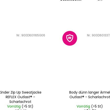
Art.-Nr.:
900D601165G06
Art.-Nr.:
900D601337
Kinder Zip Up Sweatjacke
Body dünn langer Ärme
REFLEX Outlast® -
Outlast® - Scharlachro
Scharlachrot
Vorrätig
(>5 St)
Vorrätig
(>5 St)