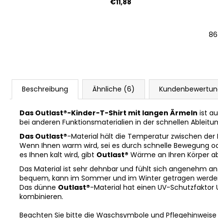
€11,88
m
6 | 54-57 cm
86
Beschreibung
Ähnliche (6)
Kundenbewertu
Das Outlast®-Kinder-T-Shirt mit langen Ärmeln
ist a
bei anderen Funktionsmaterialien in der schnellen Ableitu
Das Outlast®
-Material hält die Temperatur zwischen der
Wenn Ihnen warm wird, sei es durch schnelle Bewegung o
es Ihnen kalt wird, gibt
Outlast®
Wärme an Ihren Körper ab
Das Material ist sehr dehnbar und fühlt sich angenehm an. Es
bequem, kann im Sommer und im Winter getragen werden 
Das dünne
Outlast®
-Material hat einen UV-Schutzfaktor 
kombinieren.
Beachten Sie bitte die Waschsymbole und Pflegehinweise