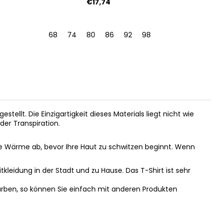
€17,74
68
74
80
86
92
98
104
2 | 39-41
estellt. Die Einzigartigkeit dieses Materials liegt nicht wie
der Transpiration.
e Wärme ab, bevor Ihre Haut zu schwitzen beginnt. Wenn
itkleidung in der Stadt und zu Hause. Das T-Shirt ist sehr
Farben, so können Sie einfach mit anderen Produkten