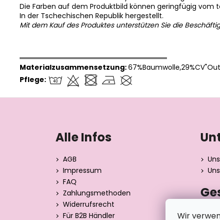
Die Farben auf dem Produktbild können geringfügig vom 
In der Tschechischen Republik hergestellt.
Mit dem Kauf des Produktes unterstützen Sie die Beschäfti
══════════════════════════════
Materialzusammensetzung:
67%Baumwolle,29%CV"Outl
Pflege:
F
u
ß
Alle Infos
Un
z
e
AGB
Uns
i
Impressum
Uns
l
FAQ
Ge
e
Zahlungsmethoden
Widerrufsrecht
Dita 
Wir verwen
Für B2B Händler