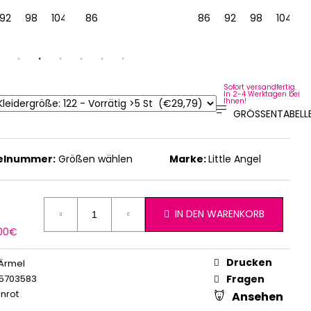
16
92
122
98
128
104
110
86
116
122
128
86
92
98
104
1
Sofort versandfertig.
In 2-4 Werktagen bei
Ihnen!
GRÖSSENTABELLE
kelnummer:
Größen wählen
Marke:
Little Angel
IN DEN WARENKORB
erkaufspreis:
,00€
Drucken
Ärmel
5703583
Fragen
nrot
Ansehen