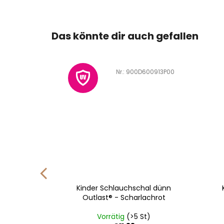
Das könnte dir auch gefallen
600745U04
Art.-Nr.:
900D600913P00
 dünn
Kinder Schlauchschal dünn
lachrot
Outlast® - Scharlachrot
St)
Vorrätig
(>5 St)