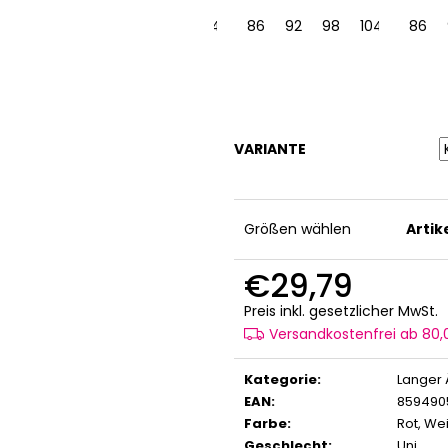
22
128
86
92
98
104
110
86
116
92
122
98
128
104
110
86
1
VARIANTE
Größen wählen
Arti
€29,79
V
Preis inkl. gesetzlicher MwSt.
Versandkostenfrei ab 80
Kategorie
:
Langer 
EAN
:
859490
Farbe
:
Rot
,
Wei
Geschlecht
:
Uni