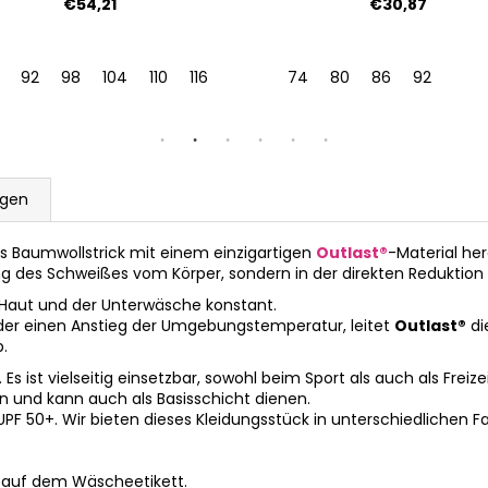
€54,21
€30,87
92
98
104
110
116
122
128
74
80
86
92
ngen
us Baumwollstrick mit einem einzigartigen
Outlast®
-Material herg
ng des Schweißes vom Körper, sondern in der direkten Reduktion 
 Haut und der Unterwäsche konstant.
der einen Anstieg der Umgebungstemperatur, leitet
Outlast®
di
.
 ist vielseitig einsetzbar, sowohl beim Sport als auch als Freize
und kann auch als Basisschicht dienen.
UPF 50+. Wir bieten dieses Kleidungsstück in unterschiedlichen 
 auf dem Wäscheetikett.