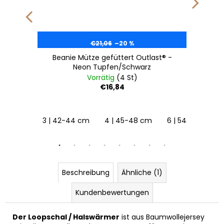
€21,06
–20 %
Beanie Mütze gefüttert Outlast® -
Neon Tupfen/Schwarz
Vorrätig
(4 St)
€16,84
122
128
3 | 42-44 cm
4 | 45-48 cm
6 | 54-57 cm
Beschreibung
Ähnliche (1)
Kundenbewertungen
Der Loopschal / Halswärmer
ist aus Baumwollejersey