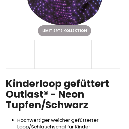
SUCHEN
LIMITIERTE KOLLEKTION
W
i
r
e
m
p
Kinderloop gefüttert
f
Outlast® - Neon
e
h
Tupfen/Schwarz
l
e
n
Hochwertiger weicher gefütterter
Loop/Schlauchschal für Kinder