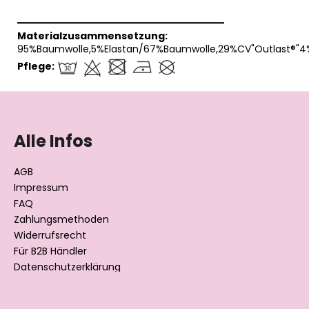
══════════════════════════════
Materialzusammensetzung:
95%Baumwolle,5%Elastan/67%Baumwolle,29%CV"Outlast®"4
Pflege:
F
u
ß
Alle Infos
z
e
AGB
i
Impressum
l
FAQ
Zahlungsmethoden
e
Widerrufsrecht
Für B2B Händler
Datenschutzerklärung