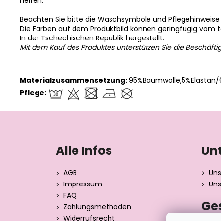
helfen.
Beachten Sie bitte die Waschsymbole und Pflegehinweise
Die Farben auf dem Produktbild können geringfügig vom 
In der Tschechischen Republik hergestellt.
Mit dem Kauf des Produktes unterstützen Sie die Beschäfti
══════════════════════════════
Materialzusammensetzung:
95%Baumwolle,5%Elastan/
Pflege:
F
u
ß
Alle Infos
Un
z
e
AGB
Uns
i
Impressum
Uns
l
FAQ
Ge
e
Zahlungsmethoden
Widerrufsrecht