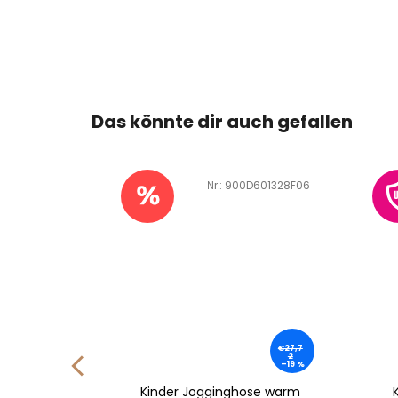
Das könnte dir auch gefallen
601328F06
Art.-Nr.:
900D601470A06
€27,7
2
–19 %
ose warm
Kinder T-Shirt dünn lange
K