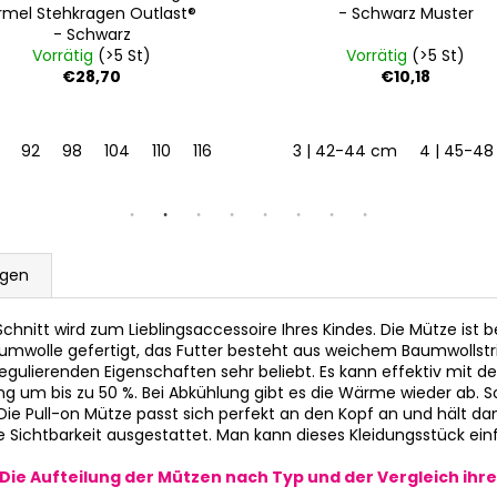
- Schwarz Muster
Ohrenschutz gefüttert
Outlast® - Grauschwar
Vorrätig
(>5 St)
Muster/Grau Meliert
Vorrätig
(>5 St)
€10,18
€15,51
| 42-44 cm
4 | 45-48 cm
5 | 49-53 cm
3 | 42-44 cm
4 | 45-4
ngen
hnitt wird zum Lieblingsaccessoire Ihres Kindes. Die Mütze ist 
aumwolle gefertigt, das Futter besteht aus weichem Baumwollstr
ulierenden Eigenschaften sehr beliebt. Es kann effektiv mit de
um bis zu 50 %. Bei Abkühlung gibt es die Wärme wieder ab. So 
ie Pull-on Mütze passt sich perfekt an den Kopf an und hält da
re Sichtbarkeit ausgestattet. Man kann dieses Kleidungsstück e
Die Aufteilung der Mützen nach Typ und der Vergleich ihrer