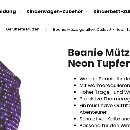
eidung
Kinderwagen-Zubehör
Kinderbett-Zu
Gefütterte Mützen
Beanie Mütze gefüttert Outlast® - Neon 
Was suchen Sie?
Beanie Mütze
SUCHEN
Neon Tupfe
Weiche Beanie Kind
Wir empfehlen
Mit wärmeregulieren
Hoher Trage- und W
Proaktive Thermoregu
Ein must have Outfit 
Abenteurer
Schützt vor Kälte un
Passend für den Wint
SWEATHOSE - DENIM LÖWE
KINDERSITZUNTE