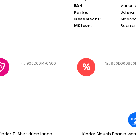
EAN
:
Variant
Farbe
:
Schwar
Geschlecht
:
Mädch
Mützen
:
Beanie
Art.-Nr.:
900D600800K04
Art.-Nr.:
900D601158
€12,7
€19
2
9
–19 %
–2
inder Slouch Beanie warm
Kindermütze Beanie mi