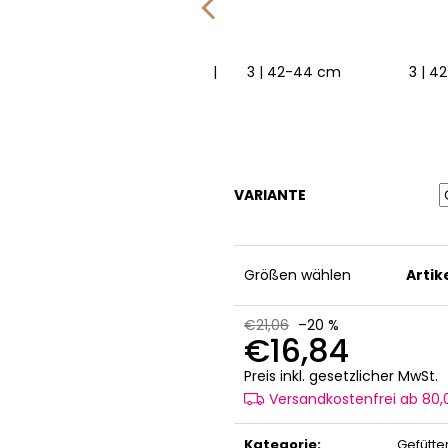
 cm
4 | 45-48 cm
3 | 42-44 cm
5 | 49-53 cm
3 | 42-44 cm
6 | 54-57 cm
4 | 45-48 
3 | 
VARIANTE
Größen wählen
Arti
€21,06
–20 %
€16,84
V
Preis inkl. gesetzlicher MwSt.
Versandkostenfrei ab 80
Kategorie
:
Gefütte