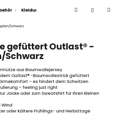
Suchen
W
Login
behör
Kleidung für Jugendliche
Für Erwachse
Tupfen/Schwarz
 gefüttert Outlast® -
n/Schwarz
ermütze aus Baumwollejersey
dem Outlast® -Baumwollestrick gefüttert
ärmekomfort – es hindert dem Schwitzen
lierung – feeling just right
zur Jacke oder zum Sweatshirt für Ihren kleinen
d Wind
er oder kältere Frühlings- und Herbsttage
RLAGE OUTLAST® -