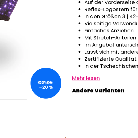
GRAU MELIERT
Auf der Vorderseite 
€32,50
€24,90
Reflex-Logostern für
In den Größen 3 | 42
Vielseitige Verwendu
Einfaches Anziehen
Mit Stretch-Anteilen
Im Angebot untersch
Lässt sich mit ander
Zertifizierte Qualitä
In der Tschechischen
Mehr lesen
€21,06
–20 %