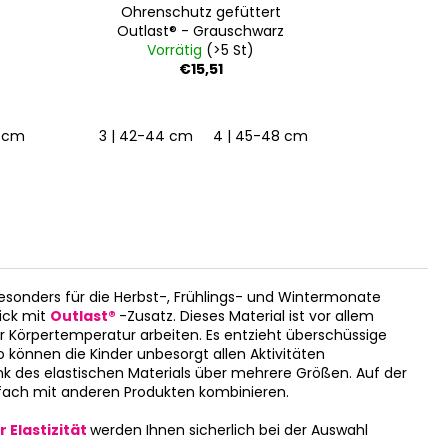
Schwarz
Outl
z
Vorrätig
(>5 St)
Vo
€24,90
8 cm
6 | 54-57 cm
3 | 42-44 cm
4 | 45-48 cm
5 | 49-53 cm
15-19 | 1
6
besonders für die Herbst-, Frühlings- und Wintermonate
ick mit
Outlast®
-Zusatz. Dieses Material ist vor allem
r Körpertemperatur arbeiten. Es entzieht überschüssige
können die Kinder unbesorgt allen Aktivitäten
nk des elastischen Materials über mehrere Größen. Auf der
infach mit anderen Produkten kombinieren.
 Elastizität
werden Ihnen sicherlich bei der Auswahl