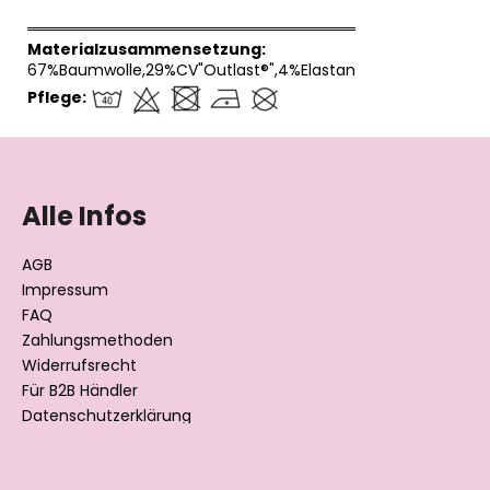
══════════════════════════════
Materialzusammensetzung:
67%Baumwolle,29%CV"Outlast®",4%Elastan
Pflege:
F
u
ß
Alle Infos
z
e
AGB
i
Impressum
l
FAQ
Zahlungsmethoden
e
Widerrufsrecht
Für B2B Händler
Datenschutzerklärung