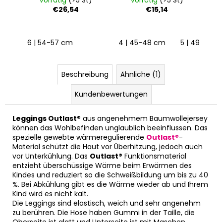
Vorrätig
(>5 St)
Vorrätig
(>5 St)
€26,54
€15,14
6 | 54-57 cm
4 | 45-48 cm
5 | 49-53 c
Beschreibung
Ähnliche (1)
Kundenbewertungen
Leggings Outlast®
aus angenehmem Baumwollejersey
können das Wohlbefinden unglaublich beeinflussen. Das
spezielle gewebte wärmeregulierende
Outlast®
-
Material schützt die Haut vor Überhitzung, jedoch auch
vor Unterkühlung. Das
Outlast®
Funktionsmaterial
entzieht überschüssige Wärme beim Erwärmen des
Kindes und reduziert so die Schweißbildung um bis zu 40
%. Bei Abkühlung gibt es die Wärme wieder ab und Ihrem
Kind wird es nicht kalt.
Die Leggings sind elastisch, weich und sehr angenehm
zu berühren. Die Hose haben Gummi in der Taille, die