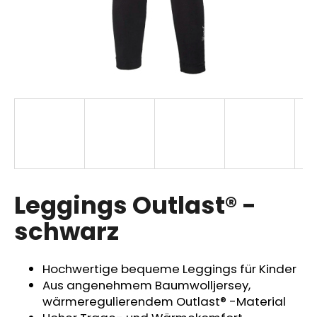
SUCHEN
W
i
r
e
m
p
Leggings Outlast® -
f
schwarz
e
h
l
Hochwertige bequeme Leggings für Kinder
e
Aus angenehmem Baumwolljersey,
n
wärmeregulierendem Outlast® -Material