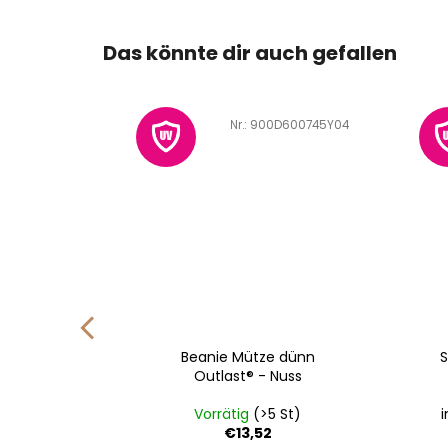
Das könnte dir auch gefallen
600744X02
Art.-Nr.:
900D600745Y04
 Schirm
Beanie Mütze dünn
- Nuss
Outlast® - Nuss
St)
Vorrätig
(>5 St)
€13,52