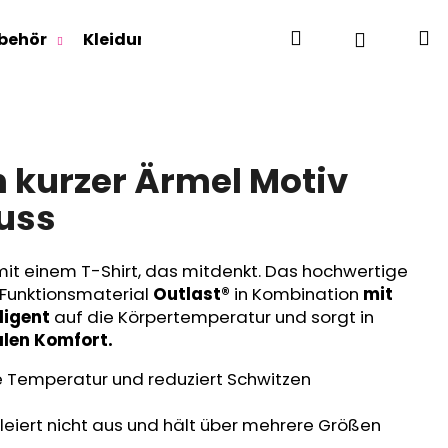
Suchen
W
Login
behör
Kleidung für Jugendliche
Für Erwachse
n kurzer Ärmel Motiv
Nuss
mit einem T-Shirt, das mitdenkt. Das hochwertige
Funktionsmaterial
Outlast®
in Kombination
mit
lligent
auf die Körpertemperatur und sorgt in
len Komfort.
ie Temperatur und reduziert Schwitzen
leiert nicht aus und hält über mehrere Größen
RLAGE OUTLAST® -