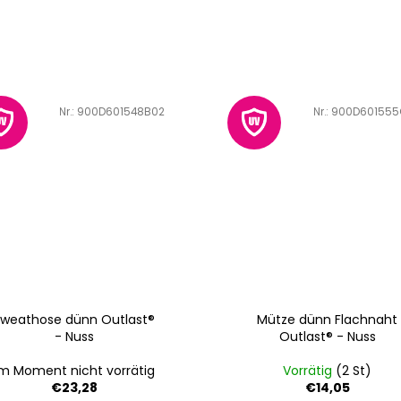
Art.-Nr.:
900D601548B02
Art.-Nr.:
900D601555
Sweathose dünn Outlast®
Mütze dünn Flachnaht
- Nuss
Outlast® - Nuss
im Moment nicht vorrätig
Vorrätig
(2 St)
€23,28
€14,05