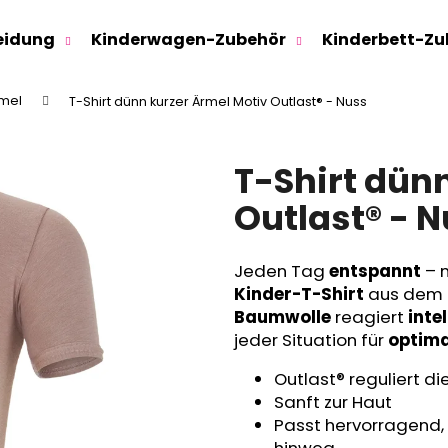
eidung
Kinderwagen-Zubehör
Kinderbett-Zu
rmel
T-Shirt dünn kurzer Ärmel Motiv Outlast® - Nuss
Was suchen Sie?
T-Shirt dün
SUCHEN
Outlast® - 
Jeden Tag
entspannt
– 
Wir empfehlen
Kinder-T-Shirt
aus dem 
Baumwolle
reagiert
inte
jeder Situation für
optima
Outlast® reguliert d
Sanft zur Haut
Passt hervorragend, 
SWEATHOSE - DENIM LÖWE
KINDERSITZUNTE