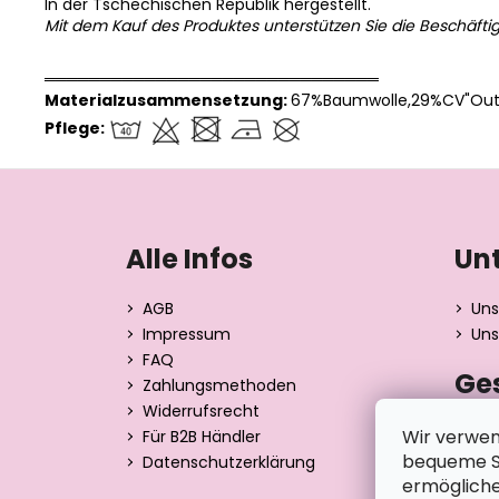
In der Tschechischen Republik hergestellt.
Mit dem Kauf des Produktes unterstützen Sie die Beschäfti
══════════════════════════════
Materialzusammensetzung:
67%Baumwolle,29%CV"Outl
Pflege:
F
u
ß
Alle Infos
Un
z
e
AGB
Uns
i
Impressum
Uns
l
FAQ
Ge
e
Zahlungsmethoden
Widerrufsrecht
Dita 
Wir verwen
Für B2B Händler
Strán
bequeme Su
Datenschutzerklärung
390 0
ermögliche
Tsche