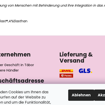
gung von Menschen mit Behinderung und ihre Integration in das A
ast®,4%Elasthan
ternehmen
Lieferung &
Versand
er Geschäft in Tábor
ere Händler
schäftsadresse
výrobní družstvo invalidů
den Cookies um Ihnen das
Ablehnen
Akz
ského 2510/1
rfen auf der Website zu
2 Tábor
n und um die Funktionalität,
chische Republik