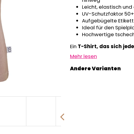
hinweg
GRAU MELIERT
€32,50
Leicht, elastisch u
€24,90
UV-Schutzfaktor 50+
Aufgebügelte Etiket
Ideal für den Spielp
Hochwertige tschech
Ein
T-Shirt, das sich je
Mehr lesen