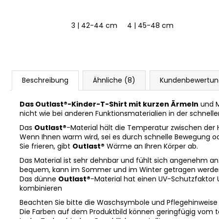
39-41 cm
3 | 42-44 cm
3 | 42-44 cm
4 | 45-48 cm
5 | 49-53
Beschreibung
Ähnliche (8)
Kundenbewertu
Das Outlast®-Kinder-T-Shirt mit kurzen Ärmeln
und M
nicht wie bei anderen Funktionsmaterialien in der schnell
Das
Outlast®
-Material hält die Temperatur zwischen der
Wenn Ihnen warm wird, sei es durch schnelle Bewegung o
Sie frieren, gibt
Outlast®
Wärme an Ihren Körper ab.
Das Material ist sehr dehnbar und fühlt sich angenehm an. Es
bequem, kann im Sommer und im Winter getragen werden 
Das dünne
Outlast®
-Material hat einen UV-Schutzfaktor 
kombinieren
Beachten Sie bitte die Waschsymbole und Pflegehinweise
Die Farben auf dem Produktbild können geringfügig vom 