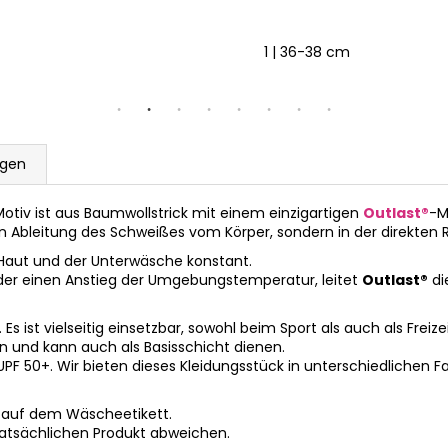
 cm
6 | 54-57 cm
1 | 36-38 cm
ngen
otiv ist aus Baumwollstrick mit einem einzigartigen
Outlast®
-M
en Ableitung des Schweißes vom Körper, sondern in der direkten R
 Haut und der Unterwäsche konstant.
der einen Anstieg der Umgebungstemperatur, leitet
Outlast®
di
 ist vielseitig einsetzbar, sowohl beim Sport als auch als Freize
und kann auch als Basisschicht dienen.
UPF 50+. Wir bieten dieses Kleidungsstück in unterschiedlichen 
 auf dem Wäscheetikett.
tatsächlichen Produkt abweichen.