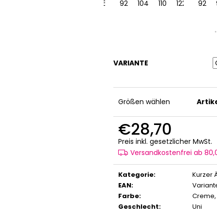
122
128
92
98
104
116
122
92
128
104
110
122
128
92
VARIANTE
Größen wählen
Arti
€28,70
V
Preis inkl. gesetzlicher MwSt.
Versandkostenfrei ab 80
Kategorie
:
Kurzer 
EAN
:
Variant
Farbe
:
Creme
Geschlecht
:
Uni