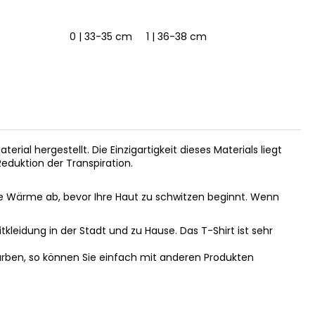
0 | 33-35 cm
1 | 36-38 cm
2 | 39-41 cm
1 | 36-38
aterial hergestellt. Die Einzigartigkeit dieses Materials liegt
eduktion der Transpiration.
e Wärme ab, bevor Ihre Haut zu schwitzen beginnt. Wenn
itkleidung in der Stadt und zu Hause. Das T-Shirt ist sehr
Farben, so können Sie einfach mit anderen Produkten