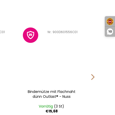
10
C01
Art.-Nr.:
900D601556C01
Bindemütze mit Flachnaht
Gefütt
dünn Outlast® - Nuss
Outlast
Vorrätig
(3 St)
Vo
€15,68