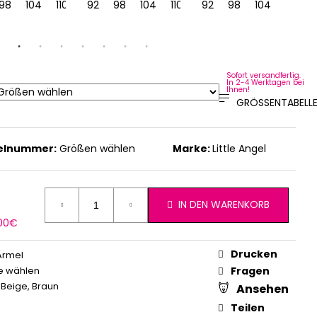
98
104
110
116
92
122
98
128
104
110
116
92
122
98
128
104
Sofort versandfertig.
In 2-4 Werktagen bei
Ihnen!
GRÖSSENTABELLE
kelnummer:
Größen wählen
Marke:
Little Angel
IN DEN WARENKORB
erkaufspreis:
,00€
Drucken
Ärmel
e wählen
Fragen
,
Beige
,
Braun
Ansehen
Teilen