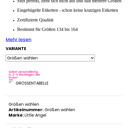
Sitzt perfekt, zieht sich nicht aus und hält mehrere Größen
MITWACHSHOSE
-
Eingebügelte Etiketten - schon keine kratzigen Etiketten
DENIM
MUSTER
Zertifizierte Qualität
€27,08
Bestimmt für Größen 134 bis 164
Mehr lesen
VARIANTE
Sofort versandfertig.
In 2-4 Werktagen bei
Ihnen!
GRÖSSENTABELLE
Größen wählen
Artikelnummer:
Größen wählen
Marke:
Little Angel