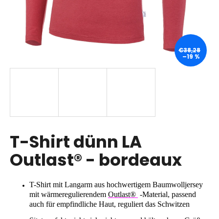
SUCHEN
€38,28
–19 %
W
i
r
e
m
p
T-Shirt dünn LA
f
Outlast® - bordeaux
e
h
l
T-Shirt mit Langarm aus hochwertigem
Baumwolljersey
e
mit wärmeregulierendem
Outlast®
-Material, passend
n
auch für empfindliche Haut, reguliert das Schwitzen