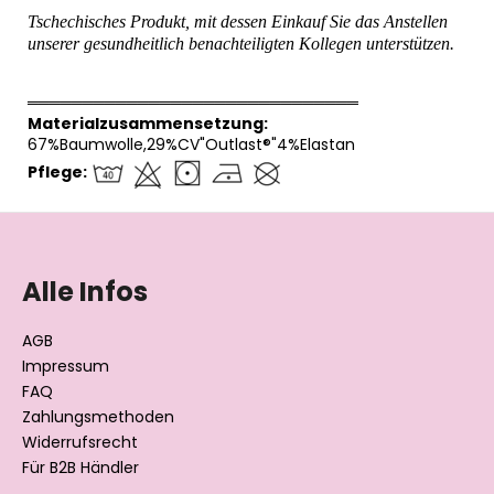
Tschechisches Produkt, mit dessen Einkauf Sie das Anstellen
unserer gesundheitlich benachteiligten Kollegen unterstützen.
══════════════════════════════
Materialzusammensetzung:
67%Baumwolle,29%CV"Outlast®"4%Elastan
Pflege:
F
u
ß
Alle Infos
z
e
AGB
i
Impressum
l
FAQ
Zahlungsmethoden
e
Widerrufsrecht
Für B2B Händler
Datenschutzerklärung