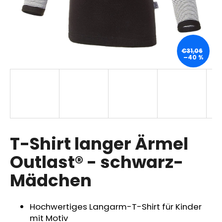
SUCHEN
€31,06
–40 %
W
i
r
e
m
p
T-Shirt langer Ärmel
f
Outlast® - schwarz-
e
h
Mädchen
l
e
n
Hochwertiges Langarm-T-Shirt für Kinder
mit Motiv