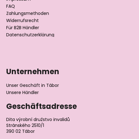
i
l
FAQ
Zahlungsmethoden
e
Widerrufsrecht
Für B2B Händler
Datenschutzerklärung
Unternehmen
Unser Geschäft in Tábor
Unsere Händler
Geschäftsadresse
Dita výrobní družstvo invalidů
Stránského 2510/1
390 02 Tábor
Tschechische Republik