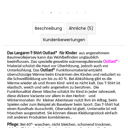
Beschreibung
Ähnliche (5)
Kundenbewertungen
Das Langarm-T-Shirt Outlast®
für Kinder
aus angenehmem
Baumwollejersey kann das Wohlbefinden unglaublich
beeinflussen. Das spezielle gewebte wärmeregulierende
Outlast®
-
Material schützt die Haut vor Überhitzung, jedoch auch vor
Unterkühlung. Das
Outlast®
Funktionsmaterial entzieht
überschüssige Wärme beim Erwärmen des Kindes und reduziert so
die Schweißbildung um bis zu 40 %. Bei Abkühlung gibt es die
Wärme wieder ab und Ihrem Kind
wird es nicht kalt. Das T-Shirt ist
elastisch, weich und sehr angenehm zu berühren. Die
Funktionalität dieser Wäsche schätzt Ihr Kind in jeder Jahreszeit,
diese dickere Variante vor allem in den Herbst-
und
Wintermonaten
Ihr
kleiner Abenteuer nutzt ihm im Alltag, beim
Spielen oder zum Beispiel als Baselayer beim Sport. Das T-Shirt hat
einen Rundhals-Ausschnitt, Oberseite ist glatt, Unterseite ist mit
Maschen ausgestattet. Sie können dieses Kleidungsstück einfach
mit anderen Produkten kombinieren..
Pflege:
Bei 40°- waschen, nicht bleichen, schonend trocknen,