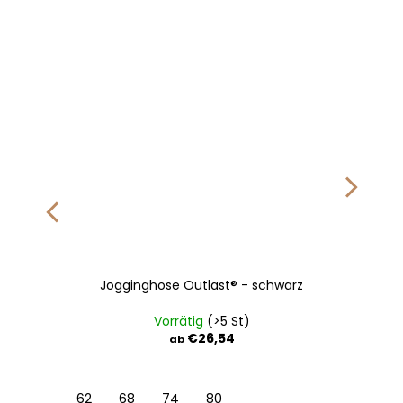
Jogginghose Outlast® - schwarz
Vorrätig
(>5 St)
€26,54
ab
116
122
62
128
68
74
80