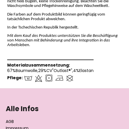
nicht heiß bügeln, keine Trockenreinigung. Beachten Sie die
Waschsymbole und Pflegehinweise auf dem Wäscheetikett.
Die Farben auf dem Produktbild können geringfügig vom
tatsächlichen Produkt abweichen.
In der Tschechischen Republik hergestellt.
Mit dem Kauf des Produktes unterstützen Sie die Beschäftigung
von Menschen mit Behinderung und ihre Integration in das
Arbeitsleben.
══════════════════════════════
Materialzusammensetzung:
67%Baumwolle,29%CV"Outlast®",4%Elastan
Pflege:
F
u
ß
Alle Infos
z
e
AGB
Impressum