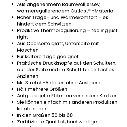
Aus angenehmem Baumwolljersey,
SWEATHOSE
-
wärmeregulierendem Outlast® -Material
DENIM
Hoher Trage- und Wärmekomfort – es
LÖWE
hindert dem Schwitzen
€32,50
Proaktive Thermoregulierung – feeling just
right
Aus Oberseite glatt, Unterseite mit
Maschen
Für kältere Tage geeignet
Praktische Druckknöpfe auf den Schultern,
auf der Seite und im Schritt für einfaches
Anziehen
Mit Stretch-Anteilen ohne Ausleiern
Hält mehrere Größen
Aufgebügelte Etiketten verhindern Kratzen
Sie können einfach mit anderen Produkten
kombinieren
In den Größen 56 bis 68
Zertifizierte Qualität, hochwertige