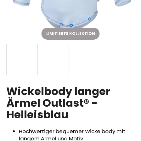
SUCHEN
LIMITIERTE KOLLEKTION
W
i
r
e
m
p
Wickelbody langer
f
Ärmel Outlast® -
e
h
Helleisblau
l
e
n
Hochwertiger bequemer Wickelbody mit
langem Ärmel und Motiv