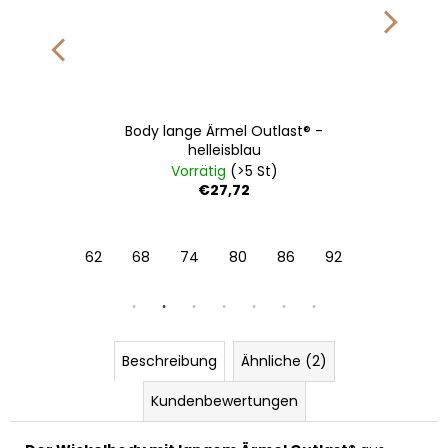
Body lange Ärmel Outlast® -
helleisblau
Vorrätig
(>5 St)
€27,72
9-41 cm
62
68
74
80
86
92
Beschreibung
Ähnliche (2)
Kundenbewertungen