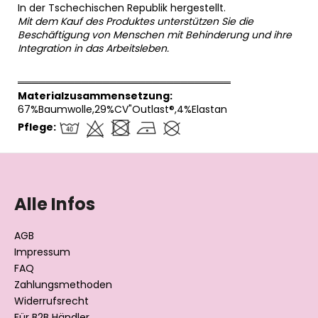
In der Tschechischen Republik hergestellt.
Mit dem Kauf des Produktes unterstützen Sie die
Beschäftigung von Menschen mit Behinderung und ihre
Integration in das Arbeitsleben.
══════════════════════════════
Materialzusammensetzung:
67%Baumwolle,29%CV"Outlast®,4%Elastan
Pflege:
F
u
ß
Alle Infos
z
e
AGB
i
Impressum
l
FAQ
Zahlungsmethoden
e
Widerrufsrecht
Für B2B Händler