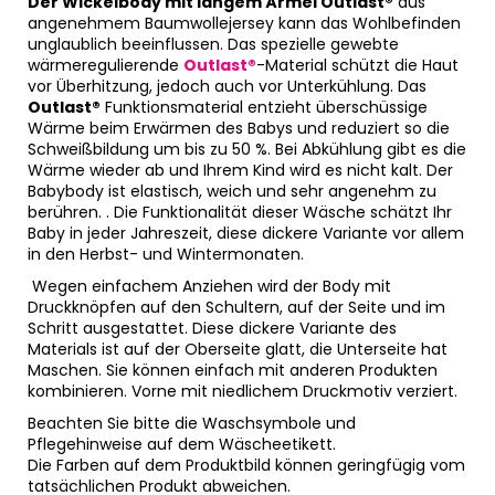
Der Wickelbody mit langem Ärmel Outlast®
aus
angenehmem Baumwollejersey kann das Wohlbefinden
unglaublich beeinflussen. Das spezielle gewebte
wärmeregulierende
Outlast®
-Material schützt die Haut
vor Überhitzung, jedoch auch vor Unterkühlung. Das
Outlast®
Funktionsmaterial entzieht überschüssige
Wärme beim Erwärmen des Babys und reduziert so die
Schweißbildung um bis zu 50 %. Bei Abkühlung gibt es die
Wärme wieder ab und Ihrem Kind wird es nicht kalt. Der
Babybody ist elastisch, weich und sehr angenehm zu
berühren. . Die Funktionalität dieser Wäsche schätzt Ihr
Baby in jeder Jahreszeit, diese dickere Variante vor allem
in den Herbst- und Wintermonaten.
Wegen einfachem Anziehen wird der Body mit
Druckknöpfen auf den Schultern, auf der Seite und im
Schritt ausgestattet. Diese dickere Variante des
Materials ist auf der Oberseite glatt, die Unterseite hat
Maschen. Sie können einfach mit anderen Produkten
kombinieren. Vorne mit niedlichem Druckmotiv verziert.
Beachten Sie bitte die Waschsymbole und
Pflegehinweise auf dem Wäscheetikett.
Die Farben auf dem Produktbild können geringfügig vom
tatsächlichen Produkt abweichen.