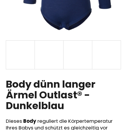
SUCHEN
W
i
r
e
m
p
Body dünn langer
f
Ärmel Outlast® -
e
h
Dunkelblau
l
e
n
Dieses
Body
reguliert die Körpertemperatur
Ihres Babys und schützt es gleichzeitig vor