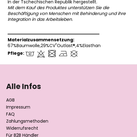
In der Tschechischen Republik hergestellt.
Mit dem Kauf des Produktes unterstützen Sie die
Beschäftigung von Menschen mit Behinderung und ihre
Integration in das Arbeitsleben.
══════════════════════════════
Materialzusammensetzung:
67%Baumwolle,29%CV"Outlast®,4%Elasthan
Pflege:
F
u
ß
Alle Infos
z
e
AGB
i
Impressum
l
FAQ
Zahlungsmethoden
e
Widerrufsrecht
Für B2B Händler