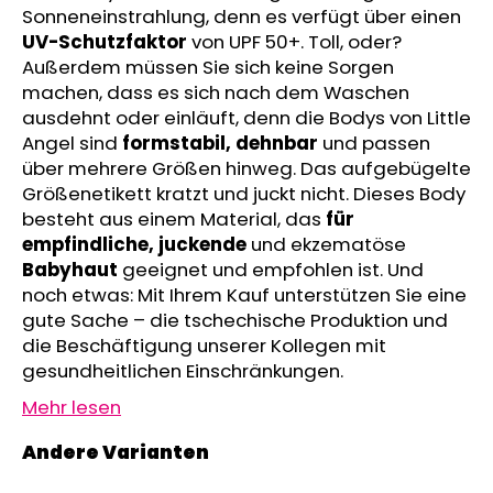
Sonneneinstrahlung, denn es verfügt über einen
KINDERSITZUNTERLAGE
OUTLAST®
UV-Schutzfaktor
von UPF 50+. Toll, oder?
-
Außerdem müssen Sie sich keine Sorgen
GRAU
machen, dass es sich nach dem Waschen
MELIERT
ausdehnt oder einläuft, denn die Bodys von Little
€24,90
Angel sind
formstabil, dehnbar
und passen
über mehrere Größen hinweg. Das aufgebügelte
Größenetikett kratzt und juckt nicht. Dieses Body
besteht aus einem Material, das
für
empfindliche, juckende
und ekzematöse
Babyhaut
geeignet und empfohlen ist. Und
noch etwas: Mit Ihrem Kauf unterstützen Sie eine
gute Sache – die tschechische Produktion und
die Beschäftigung unserer Kollegen mit
gesundheitlichen Einschränkungen.
Mehr lesen