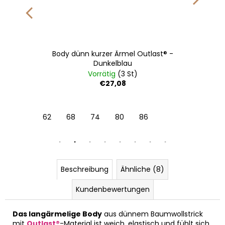
Body dünn kurzer Ärmel Outlast® -
Dunkelblau
Vorrätig
(3 St)
€27,08
 49-53 cm
62
6 | 54-57 cm
68
74
80
86
Beschreibung
Ähnliche (8)
Kundenbewertungen
Das langärmelige Body
aus dünnem Baumwollstrick
mit
Outlast®
-Material ist weich, elastisch und fühlt sich